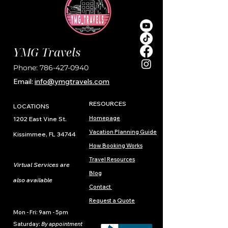
YMG Travels
Phone:
786-427-0940
Email:
i
nfo@ymgtravels.com
RESOURCES
LOCATIONS
Homepage
1202 East Vine St.
Vacation Planning Guide
Kissimmee, FL 34744
How Booking Works
Travel Resources
Virtual Services are
Blog
also available
Contact
Request a Quote
Mon - Fri: 9am - 5pm
​​Saturday:
By appointment