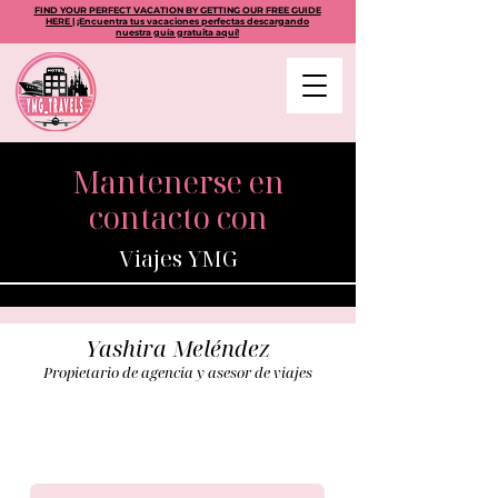
FIND YOUR PERFECT VACATION BY GETTING OUR FREE GUIDE
HERE | ¡Encuentra tus vacaciones perfectas descargando
nuestra guía gratuita aquí!
Mantenerse en
contacto con
Viajes YMG
Yashira Meléndez
Propietario de agencia y asesor de viajes
(786)427-0940
ymgtravels@gmail.com