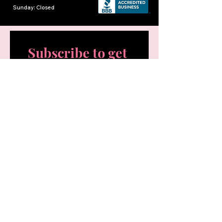
​Sunday: Closed
Subscribe to get 
exclusive updates
First name
*
Last name
*
Email
*
SIGN UP
I want to subscribe to your 