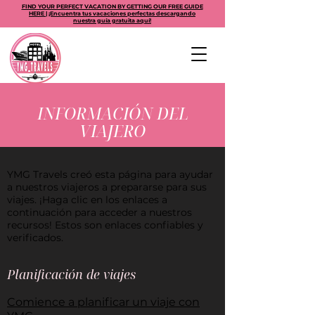
FIND YOUR PERFECT VACATION BY GETTING OUR FREE GUIDE
HERE | ¡Encuentra tus vacaciones perfectas descargando
nuestra guía gratuita aquí!
INFORMACIÓN DEL
VIAJERO
YMG Travels creó esta página para ayudar
a nuestros viajeros a prepararse para sus
viajes. ¡Haga clic en los enlaces a
continuación para acceder a nuestros
recursos! Estos son enlaces confiables y
verificados.
Planificación de viajes
Comience a planificar un viaje con