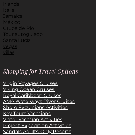
Irlanda
Italia
Jamaica
México
Cruce de Rio
Tour autoguiado
Santa Lucía
vegas
villas
Shopping for Travel Options
Virgin Voyages Cruises
Viking Ocean Cruises
Royal Caribbean Cruises
AMA Waterways River Cruises
Shore Excursions Activities
Key Tours Vacations
Viator Vacation Activities
Project Expedition Activities
Sandals Adults-Only Resorts