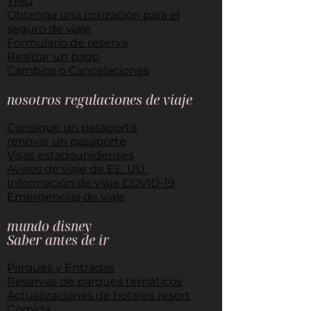
YMG
Obtenga una cotización para el
seguro de viaje
Formulario de reserva
Realizar un pago
Cambios o Cancelaciones
nosotros regulaciones de viaje
Consigue un pasaporte
renovar un pasaporte
Visas estadounidenses
Avisos de viaje de EE. UU.
Información de viaje COVID-19
Emergencias de viaje
mundo disney
Saber antes de ir
​
Parques y Entradas
Reservas de parques temáticos
Actualizaciones de hoteles resort
Comida