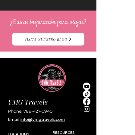
¿Buscas inspiración para viajar?
VISITA NUESTRO BLOG
YMG Travels
Phone:
786-427-0940
Email:
i
nfo@ymgtravels.com
RESOURCES
LOCATIONS