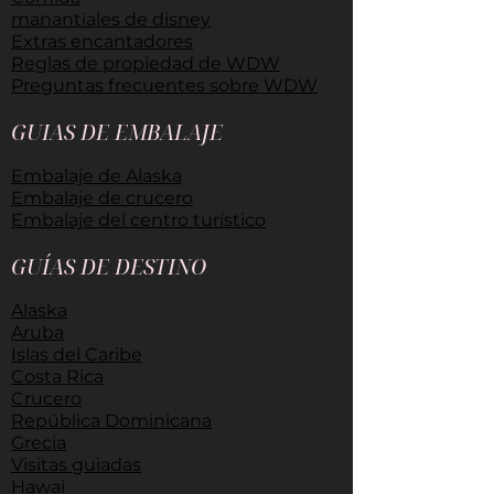
manantiales de disney
Extras encantadores
Reglas de propiedad de WDW
Preguntas frecuentes sobre WDW
GUIAS DE EMBALAJE
​
Embalaje de Alaska
Embalaje de crucero
Embalaje del centro turístico
GUÍAS DE DESTINO
​
Alaska
Aruba
Islas del Caribe
Costa Rica
Crucero
República Dominicana
Grecia
Visitas guiadas
Hawai