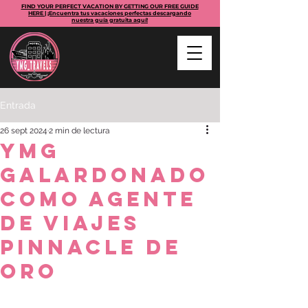
FIND YOUR PERFECT VACATION BY GETTING OUR FREE GUIDE
HERE | ¡Encuentra tus vacaciones perfectas descargando
nuestra guía gratuita aquí!
Entrada
26 sept 2024
2 min de lectura
YMG
galardonado
como Agente
de Viajes
Pinnacle de
Oro